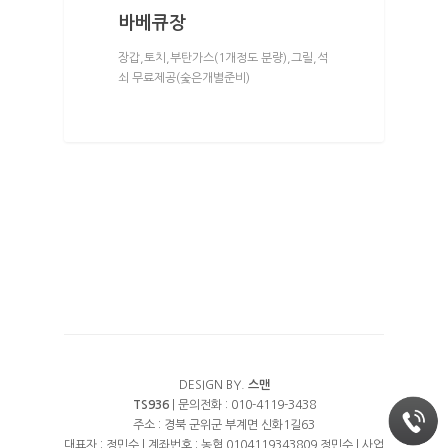
바베큐장
장갑,토치,부탄가스(1개정도 분량),그릴,석
쇠 무료제공(숯은개별준비)
DESIGN BY.
스맨
TS936
| 문의전화 : 010-4119-3438
주소 : 경북 군위군 부계면 신화1길63
대표자 : 정민수 | 계좌번호 : 농협 0104119343809 정민수 | 사업