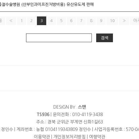
중절수술병원 (산부인과미프진처방비용) 유산유도제 판매
음
«
1
2
3
4
5
6
7
8
9
10
»
마
검색
DESIGN BY.
스맨
TS936
| 문의전화 : 010-4119-3438
주소 : 경북 군위군 부계면 신화1길63
 정민수 | 계좌번호 : 농협 0104119343809 정민수 | 사업자등록번호 : 570-04
이용약관
|
개인정보처리방침
|
여행약관