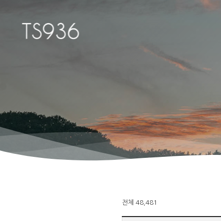
Hit enter to search or ESC to close
전체 48,481