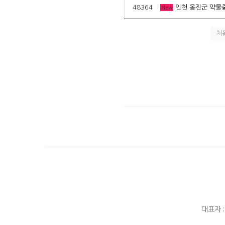
48364
인천 옹진군 약물
New
처
대표자 :