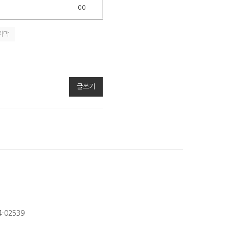
00
지막
글쓰기
-02539