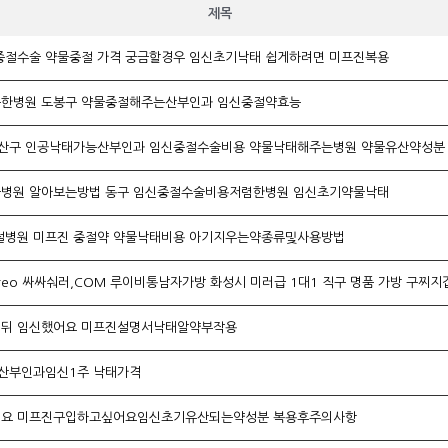
제목
절수술 약물중절 가격 궁금할경우 임신초기낙­태 쉽게하려면 미­프진복용
한병원 도봉구 약물중절해주는산부인과 임신중절약효능
구 인공낙태가능산부인과 임신중절수술비용 약물낙태해주는병원 약물유산약성분
병원 알아보는방법 동구 임신중절수술비용저렴한병원 임신초기약물낙­태
절병원 미프진 중절약 약물낙태비용 아기지우는약종류및사용방법
sreo 싸싸숴러,COM 루이비통남자가방 화성시 미러급 1대1 직구 명품 가방 구찌지
월뒤 임신했어요 미프진설명서낙­태알약부작용
산부인과임신1주 낙­태가격
어요 미프진구입하고싶어요임신초기유산되는약성분 복용후주의사항