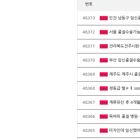
번호
48373
인천 남동구 임신중
New
48372
서울 중절수술가능
New
48371
전라북도전주시완산
New
48370
부산 임신중절수술
New
48369
제주도 제주시 중
New
48368
정동급 탤ㄹㅔ ss
New
48367
계류유산 후 4개
New
48366
독바위 중절 병원 
New
48365
미자인데 임신했
New