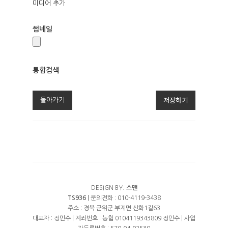
미디어 추가
썸네일
통합검색
통
합
저장하기
돌아가기
검
색
DESIGN BY.
스맨
TS936
| 문의전화 : 010-4119-3438
주소 : 경북 군위군 부계면 신화1길63
대표자 : 정민수 | 계좌번호 : 농협 0104119343809 정민수 | 사업