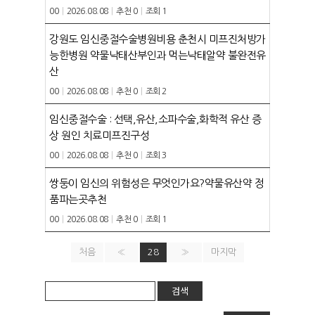
00
|
2026.08.08
|
추천 0
|
조회 1
예약안내
TRAVEL
강원도 임신중절수술병원비용 춘천시 미프진처방가
실시간예약
능한병원 약물낙태산부인과 먹는낙­태알약 불완전유
산
00
|
2026.08.08
|
추천 0
|
조회 2
임신중절수술 : 선택,유산,소파수술,화학적 유산 증
상 원인 치료미­프진구성
00
|
2026.08.08
|
추천 0
|
조회 3
쌍둥이 임신의 위험성은 무엇인가요?약물유산약 정
품파는곳추천
00
|
2026.08.08
|
추천 0
|
조회 1
처음
«
28
»
마지막
검색