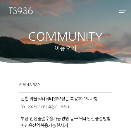
COMMUNITY
Hit enter to search or ESC to close
이용후기
전체 48,589
탄현 약물낙태낙태알약성분 복용후주의사항
00
|
2026.08.08
|
추천 0
|
조회 1
부산 임신중절수술가능병원 동구 낙태임신중절방법
자연유산약복용가능한시기