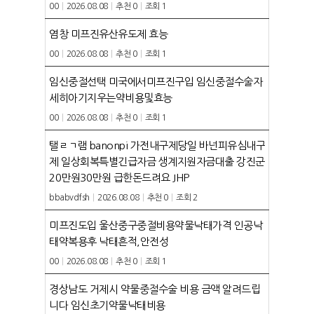
00
|
2026.08.08
|
추천 0
|
조회 1
염창 미프진유산유도제 효능
00
|
2026.08.08
|
추천 0
|
조회 1
임신중절선택 미국에서미프진구입 임신중절수술자
세히아기지우는약비용및효능
00
|
2026.08.08
|
추천 0
|
조회 1
탤ㄹㄱ램 banonpi 가전내구제당일 바넌피유심내구
HOME
제 일상회복특별긴급자금 생계지원자금대출 강진군
20만원30만원 급한돈드려요 JHP
ABOUT
bbabvdfsh
|
2026.08.08
|
추천 0
|
조회 2
미프진도입 울산중구중절비용약물낙태가격 인공낙
펜션소개
ROOMS
태약복용후 낙태흔적,안전성
외부풍경
00
|
2026.08.08
|
추천 0
|
조회 1
객실보기
FACILITY
경상남도 거제시 약물중절수술 비용 금액 알려드립
RESERVATION
니다 임신초기약물낙­태비용