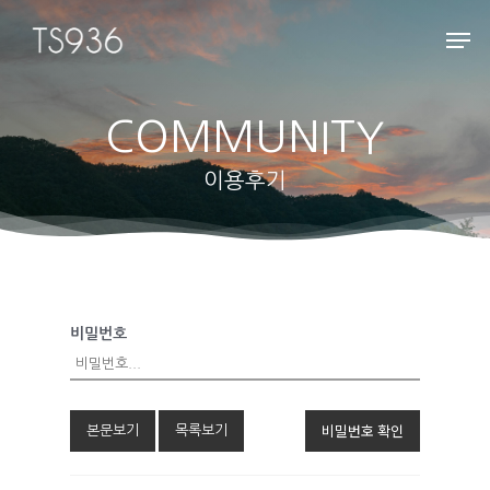
COMMUNITY
Hit enter to search or ESC to close
이용후기
HOME
비밀번호
ABOUT
펜션소개
ROOMS
비밀번호 확인
본문보기
목록보기
외부풍경
객실보기
FACILITY