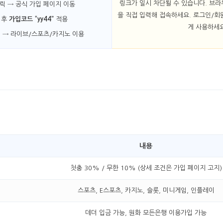
링크가 일시 차단될 수 있습니다. 브
릭 → 공식 가입 페이지 이동
을 직접 입력해 접속하세요. 로그인/회
 후
가입코드 “yy44”
적용
게 사용하세요
령 → 라이브/스포츠/카지노 이용
내용
첫충 30% / 무한 10% (상세 조건은 가입 페이지 고지)
스포츠, E스포츠, 카지노, 슬롯, 미니게임, 인플레이
데더 입금 가능, 원화 모든은행 이용가입 가능