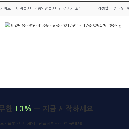
 가이드: 메이저놀이터·검증안전놀이터만 추려서 소개
작성일
2025.09
 무한
10%
— 지금 시작하세요
지노 · 슬롯 · 미니게임 · 인플레이까지 한 곳에서!