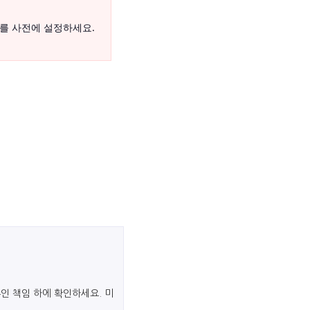
도를 사전에 설정하세요.
인 책임 하에 확인하세요. 미