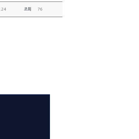
.24
조회
76