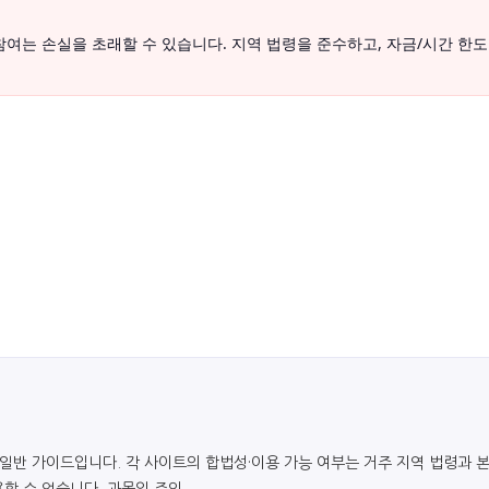
여는 손실을 초래할 수 있습니다. 지역 법령을 준수하고, 자금/시간 한
 일반 가이드입니다. 각 사이트의 합법성·이용 가능 여부는 거주 지역 법령과 본
용할 수 없습니다. 과몰입 주의.