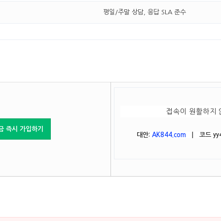
평일/주말 상담, 응답 SLA 준수
접속이 원활하지 
금 즉시 가입하기
대안:
AK844.com
| 코드
y