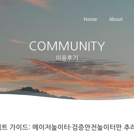
Home
About
COMMUNITY
이용후기
이트 가이드: 메이저놀이터·검증안전놀이터만 추