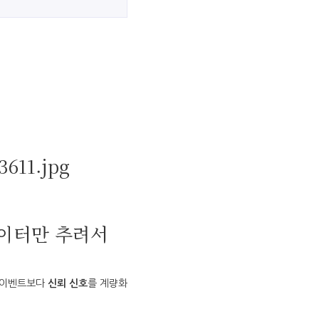
놀이터만 추려서
순 이벤트보다
신뢰 신호
를 계량화