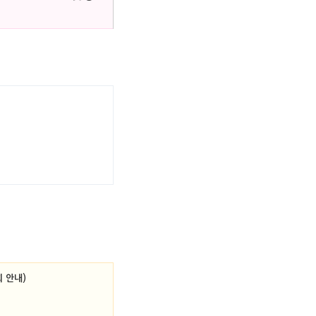
회 안내)