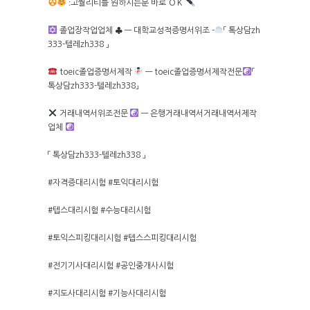
ː고퀄리티를 원하시는분 바로 ＯＫ
졸업장작업업체
♣
— 대학교성적증명서위조 -
「 톡상담zh
333-텔레zh338 」
HOME
toeic졸업증명서제작
— toeic졸업증명서제작전문
「
톡상담zh333-텔레zh338」
ABOUT
거래내역서위조전문
— 은행거래내역서거래내역서제작
업체
펜션소개
ROOMS
「 톡상담zh333-텔레zh338 」
외부풍경
객실보기
FACILITY
#자격증대리시험 #토익대리시험
#텝스대리시험 #수능대리시험
RESERVATION
#토익스피킹대리시험 #텝스스피킹대리시험
예약안내
TRAVEL
#전기기사대리시험 #공인중개사시험
실시간예약
#지도사대리시험 #기능사대리시험