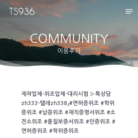
COMMUNITY
Hit enter to search or ESC to close
이용후기
제작업체-위조업체-대리시험 ▷톡상담
zh333-텔레zh338」#면허증위조 #학위
증위조 #남쯩위조 #재직증명서위조 #소
견소위조 #품질보증서위조 #민증위조 #
면허증위조 #학위증위조