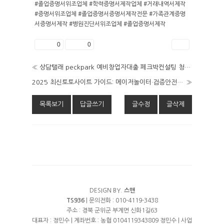
#졸업증명서위조업체 #학력증명서제작업체 #거래내역서제작
#증명서위조업체 #졸업증명서증명서제작전문 #가족관계증명
서증명서제작 #병원진단서위조업체 #졸업증명서제작
좋아요
0
싫어요
0
인쇄
«
상담탤래 peckpark 예비창업자대출 페크박컨설팅 청년보금자리대출 선불폰대출 청도군개인사업자창업작업대출 JOZ
2025 최신토토사이트 가이드: 메이저놀이터·검증안전놀이터만 추려서 소개
»
목록보기
답글쓰기
글수정
글삭제
DESIGN BY.
스맨
TS936
| 문의전화 : 010-4119-3438
주소 : 경북 군위군 부계면 신화1길63
대표자 : 정민수 | 계좌번호 : 농협 0104119343809 정민수 | 사업