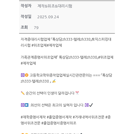
작성자
제작&위조&대리시험
작성일
2025.09.24
조회
79
자격증대리시험업체 「톡상담zh333-텔레zh338」토익스피킹대
리시험 #위조업체#제작업체
가족관계증명서위조업체「 톡상담zh333-텔레zh338」#위조업체
#제작업체
고등학교학위증작업업체실시간관련문의는 === 「톡상담
zh333-텔레zh338 」
순간의 선택이 인생이 달라집니다
ː최선의 선택은 최고의 실력자 입니다.
#재학증명서제작 #졸업증명서제작 #거래내역서위조전문 #증
명서위조전문 #졸업증명서증명서위조