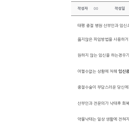
작성자
00
작성일
태평 중절 병원 산부인과 임신
옳지않은 피임방법을 사용하거
원하지 않는 임신을 하는경우
Hit enter to search or ESC to close
어쩔수없는 상황에 처해
임신
중절수술이 부담스러운 당신
산부인과 전문의가 낙태후 회
약물낙태는 일상 생활에 전혀