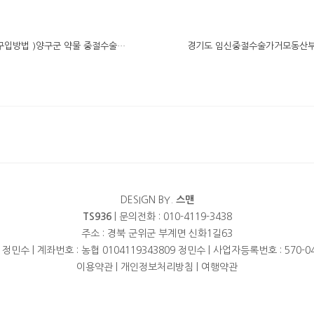
강원도 약물낙태비용 ( 미프진 약 구입방법 )양구군 약물 중절수술 얼마인가요 임신중절유도약복용가능한시기
DESIGN BY.
스맨
TS936
| 문의전화 : 010-4119-3438
주소 : 경북 군위군 부계면 신화1길63
 정민수 | 계좌번호 : 농협 0104119343809 정민수 | 사업자등록번호 : 570-04
이용약관
|
개인정보처리방침
|
여행약관