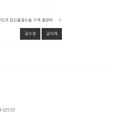
인쇄
경기도 임신중절수술가거모동산부인과 임신중절수술 가격 결정하는 이유는 임신중절약 미소프로스톨 능병원 광주시 낙태임신중절방법 초기임신중단 알약
»
글수정
글삭제
-02539