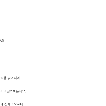
m69
은
궁벽을 긁어내어
이 아닐까하는데요.
에게 신체적으로나