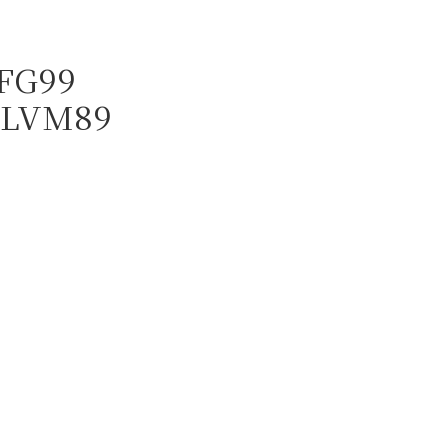
FG99
ALVM89