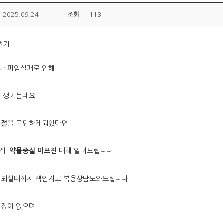
2025.09.24
조회
113
초기
나 피임실패로 인해
가 생기는데요
중절
을 고민하게되었다면
에게
약물중절 미프진
대해 알려드립니다
복되실때까지 책임지고 복용상담도와드립니다
지장이 없으며