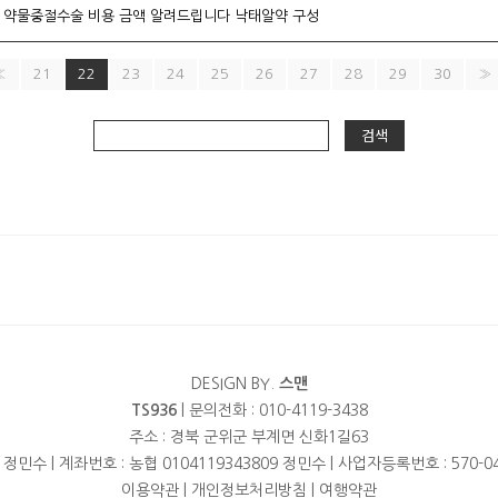
 약물중절수술 비용 금액 알려드립니다 낙­태알약 구성
«
21
22
23
24
25
26
27
28
29
30
»
검색
DESIGN BY.
스맨
TS936
| 문의전화 : 010-4119-3438
주소 : 경북 군위군 부계면 신화1길63
 정민수 | 계좌번호 : 농협 0104119343809 정민수 | 사업자등록번호 : 570-04
이용약관
|
개인정보처리방침
|
여행약관