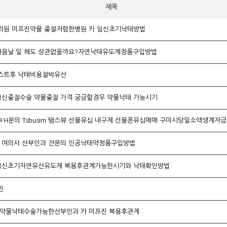
제목
원 미프진약물 중절저렴한병원 카 임신초기낙­태방법
다음날 일 해도 상관없을까요?자연낙태유도제정품구입방법
테스트후 낙태비용절박유산
임신중절수술 약물중절 가격 궁금할경우 약물낙­태 가능시기
 여의사 산부인과 전문의 인공낙태약정품구입방법
약임신초기자연유산유도제 복용후관계가능한시기와 낙태확인방법
진
약물낙태수술가능한산부인과 카 미­프진 복용후관계