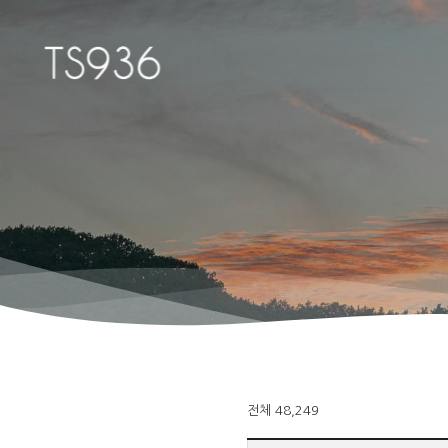
Hit enter to search or ESC to close
전체 48,249