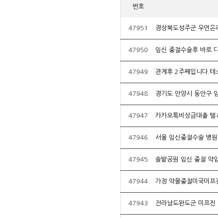
번호
47951
경상북도성주군 우먼온리
47950
임신 중절수술후 바로 
47949
관계후 2주째입니다.
47948
경기도 안양시 동안구 
47947
47946
서울 임신중절수술 병원
47945
솔밭공원 임신 중절 
47944
가정 약물중절미국미­프
47943
전라남도완도군 미프진 