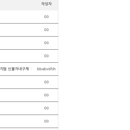
작성자
00
00
00
00
카카오톡비상금대출 탤ㄹH문의 Tsbusim 탬스뷰 선불유심 내구제 선불폰유심매매 구미시당일소액생계자금지원 신불자내구제방법 HVQ
bbabvdfsh
00
00
00
00