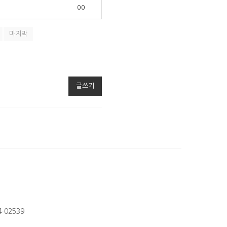
00
마지막
글쓰기
-02539