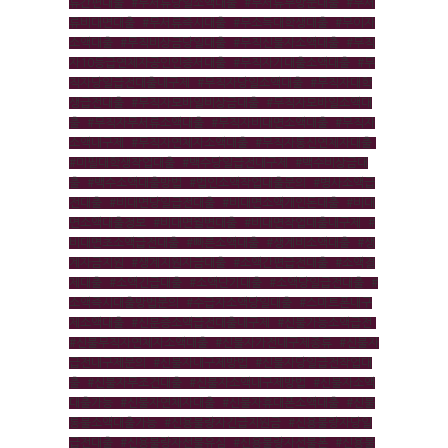
류간편대출
,
#무서류당일소액대출
,
#무서류무방문대출
,
#무서
류비대면대출
,
#무서류즉시대출
,
#무소득대학생대출
,
#무이자
소액대출
,
#무직비상금당일대출
,
#무직신불자소액대출
,
#무직
자10등급연체자공인인증서대출
,
#무직자기대출소액대출
,
#무
직자당일급전대출내구제
,
#무직자당일소액대출
,
#무직자대학
생급전대출
,
#무직자모바일비상금대출
,
#무직자모바일소액대
출
,
#무직자무서류소액대출
,
#무직자비대면소액대출
,
#무직자
소액내구제
,
#무직자연체자소액대출
,
#무직자통신연체자대출
,
#미필대학생작업대출
,
#백수당일급전내구제
,
#백수비상금대
출
,
#백수소액대출방법
,
#법인소액작업대출문의
,
#병사소액급
전대출
,
#비대면당일급전대출
,
#비대면소액개인돈대출
,
#비대
면소액대출정보
,
#비대면월변대출
,
#비대면작업대출내구제
,
#
비대면초소액급전대출
,
#빠른소액대출
,
#생계비소액대출
,
#생
계자금지원
,
#생계지원자금대출
,
#소액간편급전대출
,
#소액결
제대출
,
#소액긴급대출
,
#소액단기대출
,
#소액당일급전대출
,
#
소액즉시대출방법문의
,
#수급자소액당일대출
,
#스마트폰내구
제소액대출
,
#신분증소액급전대출내구제
,
#신불가능소액급전
,
#신불무직자연체자소액대출
,
#신불자가전내구제종류
,
#신불자
급전내구제문의
,
#신불자내구제방법
,
#신불자당일급전작업대
출
,
#신불자무조건대출
,
#신불자소액내구제방법
,
#신불자소액
대출가능
,
#신불자연체자대출
,
#신불자휴대폰소액대출
,
#신불
통불소액대출가능
,
#신용불량자긴급지원금
,
#신용불량자당일
급전대출
,
#신용불량자선불유심
,
#신용불량자선불폰
,
#신용불