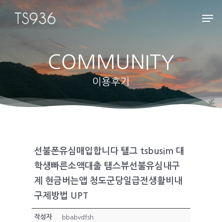
COMMUNITY
Hit enter to search or ESC to close
이용후기
선불폰유심매입합니다 탤그 tsbusim 대
학생빠른소액대출 탬스뷰선불유심내구
제 현금버는앱 청도군당일급전생활비내
구제방법 UPT
작성자
bbabvdfsh