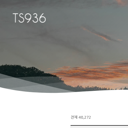
Hit enter to search or ESC to close
전체 48,272