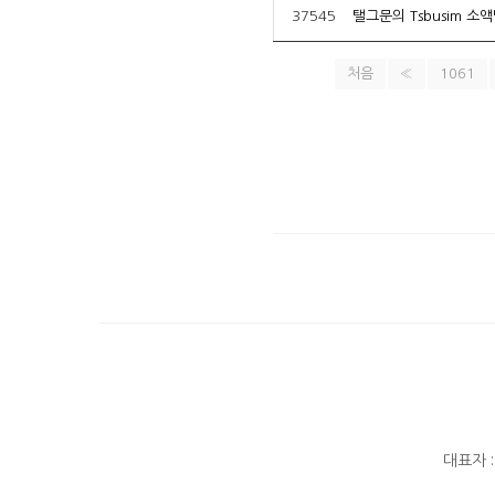
37545
처음
«
1061
대표자 :