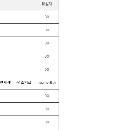
작성자
00
00
00
00
00
탤ㄹㅔ상담 banonpi 바넌피선불유심내구제 선불폰유심매입정식업체 신용불량자소액작업대출 청도군장기연체자비대면소액급전대출 모바일당일소액대출내구제 KRC
bbabvdfsh
00
00
00