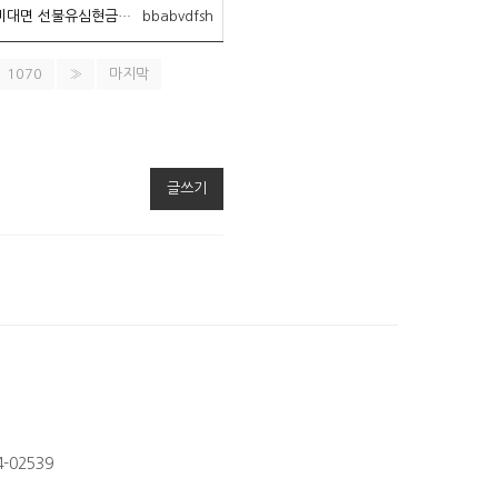
탤그문의 Tsbusim 소액당일급전대출 탬스뷰선불유심내구제 경기도간편긴급생계자금지원 통신사소액대출비대면 선불유심현금화 AXT
bbabvdfsh
1070
»
마지막
글쓰기
-02539