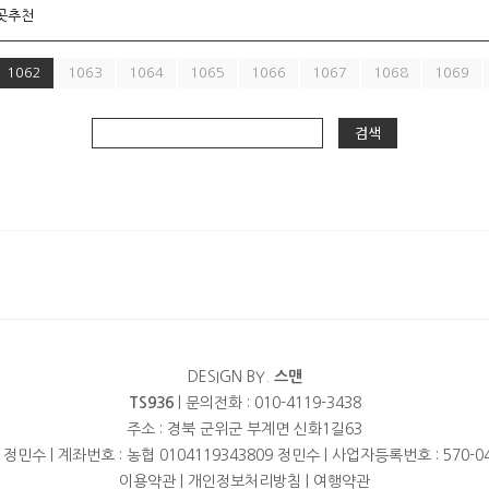
곳추천
1062
1063
1064
1065
1066
1067
1068
1069
검색
DESIGN BY.
스맨
TS936
| 문의전화 : 010-4119-3438
주소 : 경북 군위군 부계면 신화1길63
 정민수 | 계좌번호 : 농협 0104119343809 정민수 | 사업자등록번호 : 570-04
이용약관
|
개인정보처리방침
|
여행약관