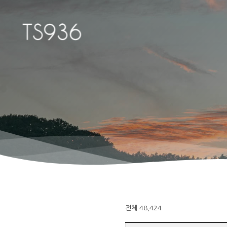
Hit enter to search or ESC to close
전체 48,424