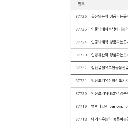
번호
37726
유산되는약 정품파는곳
37725
약물낙태미프낙태되는약
37724
인공낙태약 정품파는곳
37723
인공유산약 정품파는곳
37722
37721
임신초기유산임신초기자
37720
임신초기낙태알약 정품
37719
37718
애기지우는약 정품파는