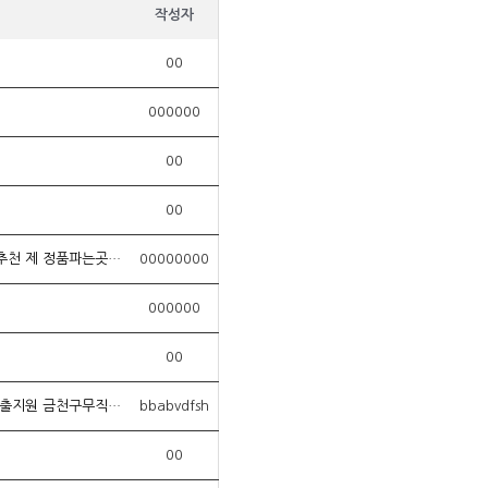
작성자
00
000000
00
00
임신중절유도인공임신중절약 정품파는곳추천 인공유산유도제 정품파는곳추천 임신중절유도약 정품파는곳추천 제 정품파는곳추천
00000000
000000
00
탤ㄹㅔ끄램 banonpi 당일입금소액대출 바넌피 선불유심 소액급전 내구제 가전내구제종류 긴급생계자금대출지원 금천구무직자긴급생계비대출 OVG
bbabvdfsh
00