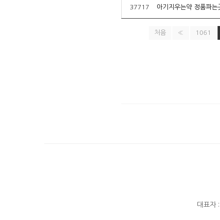
37717
아기지우는약 정품파는
처음
«
1061
대표자 :