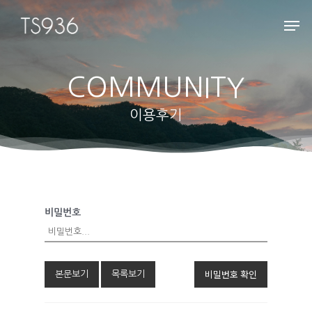
COMMUNITY
Hit enter to search or ESC to close
이용후기
HOME
비밀번호
ABOUT
펜션소개
ROOMS
비밀번호 확인
본문보기
목록보기
외부풍경
객실보기
FACILITY