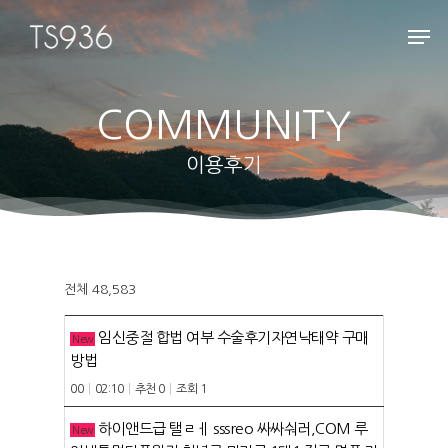
COMMUNITY
Hit enter to search or ESC to close
이용후기
전체 48,583
임신중절 합법 여부 수술후기자연낙­태약 구매
New
방법
00
|
02:10
|
추천 0
|
조회 1
하이앤드급 탤ㄹㅔ sssreo 싸싸숴러,COM 루
New