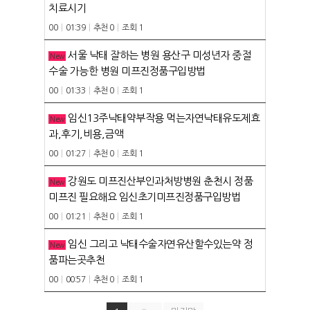
치료시기
RESERVATION
00
|
01:39
|
추천 0
|
조회 1
예약안내
서울 낙태 잘하는 병원 용산구 미성년자 중절
New
TRAVEL
수술 가능한 병원 미프진정품구입방법
실시간예약
00
|
01:33
|
추천 0
|
조회 1
임신13주낙태약부작용 먹는자연낙태유도제효
New
과,후기,비용,금액
00
|
01:27
|
추천 0
|
조회 1
강원도 미프진산부인과처방병원 춘천시 정품
New
미프진 필요해요 임신초기미프진정품구입방법
00
|
01:21
|
추천 0
|
조회 1
임신 그리고 낙태수술자연유산할수있는약 정
New
품파는곳추천
00
|
00:57
|
추천 0
|
조회 1