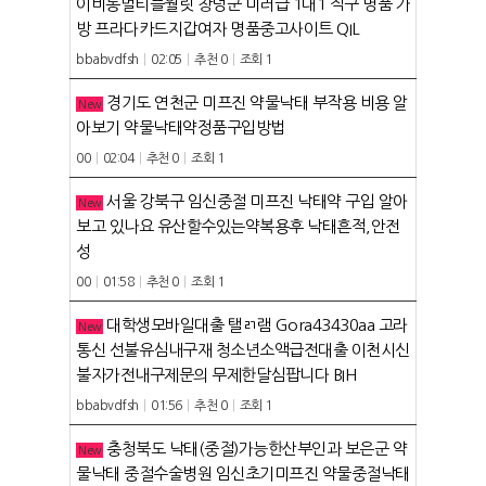
이비통멀티플월릿 창녕군 미러급 1대1 직구 명품 가
방 프라다카드지갑여자 명품중고사이트 QIL
bbabvdfsh
|
02:05
|
추천 0
|
조회 1
경기도 연천군 미프진 약물낙태 부작용 비용 알
New
아보기 약물낙태약정품구입방법
00
|
02:04
|
추천 0
|
조회 1
서울 강북구 임신중절 미프진 낙태약 구입 알아
New
보고 있나요 유산할수있는약복용후 낙태흔적,안전
성
00
|
01:58
|
추천 0
|
조회 1
HOME
대학생모바일대출 탤ㄺ램 Gora43430aa 고라
New
통신 선불유심내구재 청소년소액급전대출 이천시신
ABOUT
불자가전내구제문의 무제한달심팝니다 BIH
펜션소개
bbabvdfsh
|
01:56
|
추천 0
|
조회 1
ROOMS
외부풍경
충청북도 낙태(중절)가능한산부인과 보은군 약
New
객실보기
FACILITY
물낙태 중절수술병원 임신초기미프진 약물중절낙태