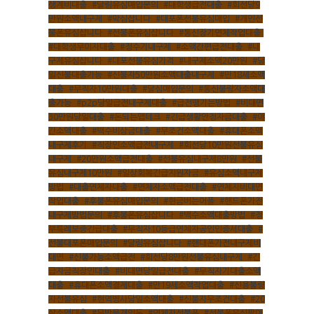
생계비대출
,
#달림유심매입문의
,
#대학생급전대출
,
#회선당9
만원소액내구제
,
#막심삽니다
,
#대포폰선불유심매입
,
#개인선
불폰유심삽니다
,
#선불폰유심삽니다
,
#통신장기연체작업대출
,
#대학생무이자대출
,
#정수기내구제
,
#소액간편급전대출
,
#내
구제유심삽니다
,
#대포선불유심가격
,
#내구제소액20만원
,
#당
일신불대출가능
,
#신불자50만원소액대출내구제
,
#만18세소액
대출
,
#무직자10만원대출
,
#달심매입문의
,
#통신불량자소액대
출가능
,
#p2p당일급전내구제대출
,
#급전땡기는방법
,
#비대면
30만원당일대출
,
#돈되는앱테크
,
#긴급생활안정자금대출
,
#야
간소액대출
,
#백수비상금대출
,
#무조건소액대출
,
#휴대폰소액
내구제후기
,
#직장인소액급전내구제
,
#회선당10만원선불유심
내구제
,
#20만원소액급전대출
,
#선불유심내구제8만원
,
#선불
유심내구제10만원
,
#일상회복긴급지원자금
,
#유심소액내구제
방법
,
#대출연체자대출
,
#연체자소액급전대출
,
#연체자비대면
작업대출
,
#후불폰유심매입문의
,
#현금버는어플
,
#핸드폰가전
내구제방법문의
,
#후불폰유심삽니다
,
#백수소액대출방법
,
#정
부특례보증긴급대출
,
#무직자10등급연체자공인인증서대출
,
#
선불대포폰매입문의
,
#달림유심삽니다
,
#핸대폰가전내구제비
대면
,
#신불가능소액급전
,
#회선당8만원선불유심내구제
,
#긴
급자금직장인대출
,
#비대면당일급전대출
,
#무직자기대출소액
대출
,
#휴대폰소액결제대출
,
#만19세소액작업대출
,
#신용불량
자선불유심
,
#현역병사당일소액대출
,
#신불자무조건대출
,
#20
살소액대출
,
#무방문개인돈
,
#연체자선불폰
,
#선불폰유심팔아