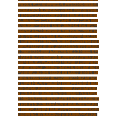
요
,
#연체자모바일대출방법
,
#신불통불소액대출가능
,
#신용회
복자소액작업대출
,
#가전내구제방법
,
#선불폰유심개통방법
,
#
비대면선불유심내구제후기
,
#급전해결내구제
,
#내구제시세리
스트
,
#가전제품내구제당일
,
#바넌피선불유심내구제최대회선
,
#일수월변
,
#소상공인긴급지원자금
,
#후불유심내구제
,
#핸드
폰유심소액급전대출
,
#인터넷무선내구제업체
,
#비대면선불유
심개통방법
,
#비상금빌려보기
,
#만19세비상금대출
,
#24시비
대면개인돈소액대출
,
#30만원급전
,
#선불폰유심매입정식업체
,
#kt소액급전내구제대출
,
#청년소액비상금대출
,
#급전소액해드
려요
,
#소액대출무직자내구제
,
#모바일비상금대출
,
#수급자소
액당일대출
,
#무방문무서류대출
,
#긴급경영안정자금
,
#간단서
류대출내구제
,
#회선초과자소액대출
,
#군미필대학생작업대출
,
#개인돈당일급전대출
,
#긴급재난특별운영자금
,
#인터넷무담보
소액대출
,
#바넌피선불유심내구제
,
#내구제작업대출당일급전
,
#긴급생계비지원소액대출
,
#대학생10만원대출
,
#대학생온라
인비대면대출
,
#급한돈소액대출내구제
,
#긴급소액대출내구제
,
HOME
#선불폰유심팝니다
,
#정부긴급생활자금
,
#내구제정식업체
,
#
개인선불폰유심팝니다
,
#급한자금문의
,
#신용회복연체자소액
대출
,
#확실한작업대출
,
#선불폰유심개통문의
,
#용돈버는앱
,
#
ABOUT
개인선불유심삽니다
,
#회선당20만원내구제
,
#가개통소액급전
내구제
,
#정부소액대출내구제
,
#선불유심매입합니다
,
#50만원
펜션소개
ROOMS
모바일급전대출
,
#방역지원금및생계안정자금
,
#p2p대학생대