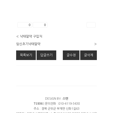
좋아요
0
싫어요
0
인쇄
«
낙­태알약 구입처
임신초기낙­태알약
»
목록보기
답글쓰기
글수정
글삭제
DESIGN BY.
스맨
TS936
| 문의전화 : 010-4119-3438
주소 : 경북 군위군 부계면 신화1길63