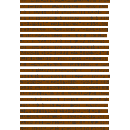
한곳
,
#소액달돈드려요
,
#50만원소액급전내구제문의
,
#선불폰
유심내구제후기
,
#비대면소액개인돈대출
,
#무직자통신연체자
대출
,
#간편무서류소액대출
,
#후불폰유심매매
,
#전국당일급전
해결
,
#비대면초소액급전대출
,
#대학생무직자소액대출
,
#대학
생소액대출가능한곳
,
#바넌피유심소액내구제
,
#긴급재난일상
회복생계안정자금
,
#군인소액당일대출
,
#주부모바일무직자대
출
,
#10만원소액급전대출문의
,
#용돈버는어플
,
#20만원급전
빌리기
,
#카카오톡비상금대출
,
#돈쉽게버는앱
,
#핸드폰유심가
전내구제방법
,
#신불자내구제방법
,
#긴급생활비대출
,
#소액내
구제작업대출
,
#현역군인소액대출
,
#휴대폰유심비대면내구제
,
#만19세당일급전대출
,
#대학생비상금대출
,
#무직비상금당일
대출
,
#근로자긴급재난지원자금
,
#연체자대출해주는곳
,
#소액
개인돈
,
#대출단기연체
,
#선불폰유심매입합니다
,
#생활안정긴
급생계비대출
,
#30만원빌리기내구제
,
#주부소액내구제추천
,
#
백수당일급전내구제
,
#막폰유심매입문의
,
#당일개인돈
,
#개인
소액대출
,
#연체신용불량자대출알아보기
,
#주말소액급전해결
,
#저신용연체자당일대출
,
#신불무직자연체자소액대출
,
#8등급
무직자소액대출
,
#신불자가전내구제종류
,
#장기연체기록대출
,
#통신사소액대출비대면
,
#돈많이버는앱테크
,
#긴급운영자금
,
#타인명의선불유심삽니다
,
#휴대폰연체대납소액
,
#신불자10
만원급전당일
,
#소액긴급대출
,
#대학생용돈추가대출
,
#가전내
구제당일
,
#비상금소액대출문의
,
#대포선불폰
,
#비대면유심개
통문의
,
#병사소액급전대출
,
#선불유심개통매입
,
#가개통휴대