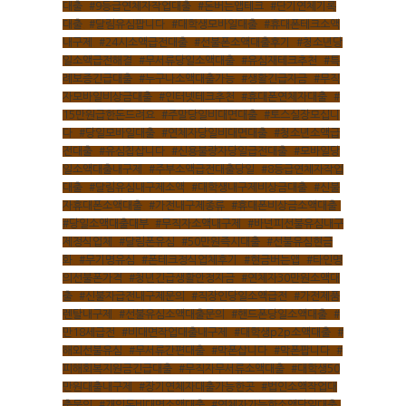
대출
,
#9등급연체자작업대출
,
#돈버는앱테크
,
#단기연체기록
대출
,
#달림유심팝니다
,
#대학생모바일대출
,
#휴대폰테크소액
내구제
,
#24시소액급전대출
,
#선불폰소액대출후기
,
#청소년당
일소액급전해결
,
#무서류당일소액대출
,
#유심재테크추천
,
#특
례보증긴급대출
,
#누구나소액대출가능
,
#생활긴급자금
,
#무직
자모바일비상금대출
,
#인터넷테크추천
,
#휴대폰연체자대출
,
#
15만원급한돈드려요
,
#주말당일비대면대출
,
#토스실장모십니
다
,
#당일모바일대출
,
#연체자당일비대면대출
,
#청소년소액급
전대출
,
#유심칩삽니다
,
#신용불량자당일급전대출
,
#모바일당
일소액대출내구제
,
#주부소액급전대출당일
,
#8등급연체자작업
대출
,
#달림유심내구제소액
,
#대학생내구제비상금대출
,
#신불
자휴대폰소액대출
,
#가전내구제종류
,
#휴대폰비상금소액대출
,
#당일소액대출대부
,
#무직자소액내구제
,
#바넌피선불유심내구
제정식업체
,
#달림폰유심
,
#50만원즉시대출
,
#선불유심현금
화
,
#무기명유심
,
#폰테크정식업체후기
,
#현금버는앱
,
#타인명
의선불폰가격
,
#청년긴급생활안정자금
,
#연체자30만원소액대
출
,
#신불자급전내구제문의
,
#직장인당일소액급전
,
#가전제품
렌탈내구제
,
#선불유심소액대출문의
,
#핸드폰당일소액대출
,
#
만18세급전
,
#비대면작업대출내구제
,
#대학생p2p소액대출
,
#
해외선불유심
,
#무서류간편대출
,
#막폰삽니다
,
#막폰팝니다
,
#
피해회복지원금긴급대출
,
#무직자무서류소액대출
,
#대학생50
만원대출내구제
,
#장기연체자대출가능한곳
,
#법인소액작업대
출문의
,
#개인돈비대면소액대출
,
#연체자가능한소액당일대출
,