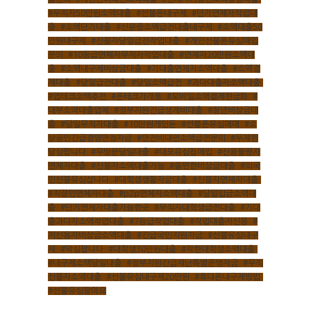
#무직자50만원소액대출
,
#선불폰내구제
,
#단기연체자작업대
출
,
#소액단기대출
,
#신분증소액급전대출내구제
,
#소액대출50
만원내구제
,
#신불자당일급전작업대출
,
#개인선불폰유심매입
문의
,
#10등급연체자무직자작업대출
,
#연체자20만원소액대
출
,
#소액내구제비상금대출
,
#기대출연체자소액대출
,
#소액결
제대출
,
#당일급전대출
,
#당일소액급전
,
#과다대출자소액대출
,
#앱테크소액추천
,
#폰테크가개통
,
#모바일소액결제현금화
,
#
대부소액대출업체
,
#정부지원긴급생계비대출
,
#청년비상금대
출
,
#당일무직자대출
,
#10만원개인돈
,
#선불폰유심매매
,
#소
상공인긴급경영안정자금
,
#안전비대면소액급전문의
,
#무제한
달심팝니다
,
#무방문당일대출
,
#대포유심칩매입
,
#신용불량자
연체자대출
,
#신불자소액대출가능
,
#쏠편한비상금대출
,
#외국
인선불유심삽니다
,
#대학생생활자금대출
,
#신불자연체자대출
,
#직장인연체자대출
,
#p2p연체자소액대출
,
#당일입금소액대
출
,
#단기연체자대출가능한곳
,
#무직자대학생급전대출
,
#기대
출과다자소액작업대출
,
#7등급작업대출
,
#작업대출저신용
,
#
저신용자비상금소액대출
,
#긴급국민지원자금
,
#선불유심내구
제
,
#막심팝니다
,
#대학생30만원대출
,
#착한대학생소액대출
,
#내구제소액당일대출
,
#정부지원긴급재난특별운영자금
,
#무직
신불자소액대출
,
#선불유심내구제20만원
,
#휴대폰내구제방법
,
#선불유심팔아요