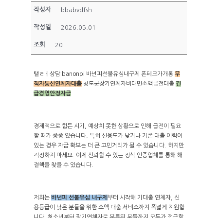
작성자
bbabvdfsh
작성일
2026.05.01
조회
20
탤ㄹㅔ상담 banonpi 바넌피선불유심내구제 폰테크가개통
무
직자통신연체자대출
청도군장기연체자비대면소액급전대출
긴
급경영안정자금
경제적으로 힘든 시기, 예상치 못한 상황으로 인해 급전이 필요
할 때가 종종 있습니다. 특히 신용도가 낮거나 기존 대출 이력이
있는 경우 자금 확보는 더 큰 고민거리가 될 수 있습니다. 하지만
걱정하지 마세요. 이제 신뢰할 수 있는 정식 인증업체를 통해 해
결책을 찾을 수 있습니다.
저희는
바넌피 선불유심 내구제
부터 시작해 기대출 연체자, 신
용등급이 낮은 분들을 위한 소액 대출 서비스까지 폭넓게 지원합
니다. 청소년부터 장기연체자로 분류된 분들까지 모두가 접근할