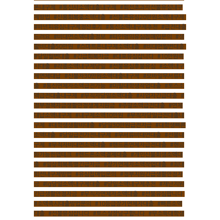
폰내구제
,
#통신사소액대출내구제
,
#회선초과자선불유심내구
제방법
,
#신용회복중소액대출
,
#선불폰유심20만원소액내구제
,
#바넌피유심내구제정산후기
,
#통신소액내구제추천
,
#급전대출
드려요
,
#비대면소액대출정보
,
#타인명의유심칩매입문의
,
#생
활비대출50만원
,
#스마트폰내구제소액대출
,
#비대면월변대출
,
#당일월변대출
,
#긴급회복자금
,
#대포유심삽니다
,
#10만원즉
시대출
,
#각종소액내구제당일
,
#선불유심후불유심
,
#소액내구
제연체대납
,
#신불자30만원소액대출내구제
,
#모바일무서류대
출
,
#통신연체자소액급전가능
,
#미필대학생작업대출
,
#토스소
액급전대출내구제
,
#무직자당일소액대출
,
#사업자긴급대출
,
#
정부정책자금생활안정생계지원금
,
#주말소액급전대출
,
#연체
대납소액내구제
,
#내구제소액10만원
,
#무직자당일급전대출내
구제
,
#대학생생활비대출
,
#당일30만원급전지급
,
#대학생빠른
소액대출
,
#당일급전가전내구제
,
#무서류비대면대출
,
#선불내
구제
,
#무직자비대면소액대출
,
#핸드폰연체자급전대출
,
#현금
화가능한앱테크
,
#핸드폰소액결제대출
,
#개인신불회생소액대
출
,
#일상회복특별긴급자금
,
#장기연체자소액작업대출
,
#최대
회선내구제방법
,
#유심칩매입문의
,
#정부지원긴급생활안정자
금
,
#lg당일소액내구제대출
,
#당일소액내구제추천
,
#재난지원
긴급생활안정자금
,
#무직자연체자소액대출
,
#선불유심팝니다
,
#소액즉시대출방법문의
,
#10등급장기연체자대출
,
#빠른소액
대출
,
#선불유심삽니다
,
#토스실장님구합니다
,
#무소득대학생