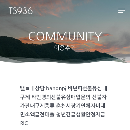
COMMUNITY
Hit enter to search or ESC to close
이용후기
탤ㄹㅔ상담 banonpi 바넌피선불유심내
구제 타인명의선불유심매입문의 신불자
가전내구제종류 춘천시장기연체자비대
면소액급전대출 청년긴급생활안정자금
RIC